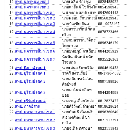
12.
สพป. นครพนม เขต 1
นายเฉลิม จักรชุม
0828488922
13.
สพป. นครพนม เขต 2
นายสายันต์ โชติวังโส
0854598945
14.
สพป. นครราชสีมา เขต 1
น.ส.จงกล ผลประสาท
0942604443
15.
สพป. นครราชสีมา เขต 2
นางพยอม รัตนาภรณ์
0856829945
16.
สพป. นครราชสีมา เขต 3
นายบัณฑิต ปันเต
081-9978467
นางสาวนวรัตน์ รัตน
17.
สพป. นครราชสีมา เขต 4
0878723466
ศรีวอ
นางกมลวรรณ วิจิตร
18.
สพป. นครราชสีมา เขต 5
0896246179
โคกกรวด
19.
สพป. นครราชสีมา เขต 6
นายยุทธภูมิ ดรเถื่อน
0844205929
นันทินานันทน์ ธนัท
20.
สพป. นครราชสีมา เขต 7
0935526363
โรจนกุล
21.
สพป. บึงกาฬ เขต 1
นายเสนอ รัมพณีนิล
0804619453
22.
สพป. บุรีรัมย์ เขต 1
ราตรี สงวนรัมย์
08-1790-4082
นายอนัตกรณ์ สอน
23.
สพป. บุรีรัมย์ เขต 2
0897188926
ศิลป์พงศ์
นายมาโนช กลิ่นพ
24.
สพป. บุรีรัมย์ เขต 3
0844294998
ยอม
25.
สพป. บุรีรัมย์ เขต 4
นางเรณู เลื่อยไธสง
0812827477
26.
สพป. ภาคอีสาน
นายศิริวัฒน์ ลำพุทธา
0918628624
27.
สพป. มหาสารคาม เขต 1
นายกันตธี เนื่องศรี
0896360640
ส.อ.พงศ์พัฒน์ ปัก
28.
สพป. มหาสารคาม เขต 2
0821517291
กาโล
29.
สพป. มหาสารคาม เขต 3
นายจเด็จ ทัศวงษา
0823111843