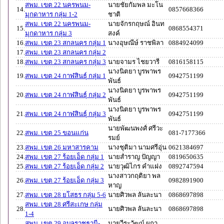
สพม. เขต 22 นครพนม-
นายชัยกัมพล มะโน
14.
0857668366
มุกดาหาร กลุ่ม 1-2
ชาติ
สพม. เขต 22 นครพนม-
นายจักรกฤษณ์ อินท
15.
0868554371
มุกดาหาร กลุ่ม 3
สงค์
16.
สพม. เขต 23 สกลนคร กลุ่ม 1
นางอุษณีษ์ ราชพิลา
0884924099
17.
สพม. เขต 23 สกลนคร กลุ่ม 2
18.
สพม. เขต 23 สกลนคร กลุ่ม 3
นายจามร ไชยวารี
0816158115
นางนิตยา บูรพาพร
19.
สพม. เขต 24 กาฬสินธุ์ กลุ่ม 1
0942751199
พันธ์
นางนิตยา บูรพาพร
20.
สพม. เขต 24 กาฬสินธุ์ กลุ่ม 2
0942751199
พันธ์
นางนิตยา บูรพาพร
21.
สพม. เขต 24 กาฬสินธุ์ กลุ่ม 3
0942751199
พันธ์
นายพัฒนพงศ์ ศรีวะ
22.
สพม. เขต 25 ขอนแก่น
081-7177366
รมย์
23.
สพม. เขต 26 มหาสารคาม
นางชุติมา นามศรีอุ่น
0621384697
24.
สพม. เขต 27 ร้อยเอ็ด กลุ่ม 1
นายสำราญ ปัญญา
0819650635
25.
สพม. เขต 27 ร้อยเอ็ด กลุ่ม 2
นายวุฒิไกร คำแฝง
0892747594
นางสาวกฤติยา พล
26.
สพม. เขต 27 ร้อยเอ็ด กลุ่ม 3
0982891900
หาญ
27.
สพม. เขต 28 ยโสธร กลุ่ม 5-6
นายศิวพล ลันละนา
0868697898
สพม. เขต 28 ศรีสะเกษ กลุ่ม
28.
นายศิวพล ลันละนา
0868697898
1-4
สพม. เขต 29 อุบลราชธานี-
นายวีระวัฒน์ ผกา