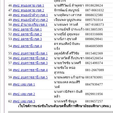
ฤทธิไกร
46.
สพป. หนองคาย เขต 1
นายศิริวัฒน์ ลำพุทธา
0918628624
47.
สพป. หนองคาย เขต 2
จักรพัฒน์ สมบูรณ์
087-9061032
48.
สพป. หนองบัวลำภู เขต 1
นางสุลัคนา เสาวรส
0868632580
49.
สพป. หนองบัวลำภู เขต 2
เจียมพล บุญประคม
0895761014
50.
สพป. อำนาจเจริญ เขต 1
นางธนพร วรวงศ์
087-9188373
51.
สพป. อุดรธานี เขต 1
นางรมย์ชลี ปาระแก้ว
0813805395
52.
สพป. อุดรธานี เขต 2
นางสุนีย์ อุทุมทอง
0810316606
53.
สพป. อุดรธานี เขต 3
นางนิภา สุขวงศ์
0898629941
ดร.ทนงศิลป์ จันทะ
54.
สพป. อุดรธานี เขต 4
0846005009
แจ้ง
55.
สพป. อุบลราชธานี เขต 1
อดุลย์ศักดิ์ ศรีวิชัย
0815482369
56.
สพป. อุบลราชธานี เขต 2
นายวสวัตติ์ ถึงประชา
0804526654
57.
สพป. อุบลราชธานี เขต 3
นายธวัชชัย นวลศรี
0821499374
นายชัยโย หน่อ
58.
สพป. อุบลราชธานี เขต 4
081-2667089
สุวรรณ
59.
สพป. อุบลราชธานี เขต 5
นายพงศธร แก้วอร่าม
0818783091
นายมงคล คณะศิริ
60.
สพป. เลย เขต 1
0847939477
วงค์
นางสาวนิรัชรา จันทิ
61.
สพป. เลย เขต 2
0929911956
หล้า
62.
สพป. เลย เขต 3
นางเพชรี ชัยมูล
0819657257
เว็บไซต์การแข่งขันในระดับเขตพื้นที่การศึกษามัธยมศึกษา (สพม.)