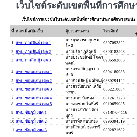
เว็บไซต์ระดับเขตพื้นที่การศึกษ
เว็บไซต์การแข่งขันในระดับเขตพื้นที่การศึกษาประถมศึกษา (สพป.)
ที่
คลิกเพื่อเปิดเว็บ
ผู้ประสานงาน
โทรศัพท์
ข
นางนุชนารถ ภูแช่ม
1.
สพป. กาฬสินธุ์ เขต 1
0897092822
โชติ
2.
สพป. กาฬสินธุ์ เขต 2
นายปรีชา ภูสีฤทธิ์
0896182563
นายประชัยสิทธิ์ โคตร
3.
สพป. กาฬสินธุ์ เขต 3
0986592005
พัฒน์
นางสาวสุกัญญา มา
4.
สพป. ขอนแก่น เขต 1
0894180088
ชำนิ
5.
สพป. ขอนแก่น เขต 2
นายกิจพิสิษฐ์ มณีพันธุ์
0880294122
นางสาวปิยนาถ เครือ
6.
สพป. ขอนแก่น เขต 3
0862210084
วรรณ
7.
สพป. ขอนแก่น เขต 4
นางเสมา บุ้งทอง
0812617228
8.
สพป. ขอนแก่น เขต 5
นายสมชาย โพธิ์ศรี
0910659085
นางสาวสาวิกา จักร
9.
สพป. ชัยภูมิ เขต 1
081-876-4116
บุตร
10.
สพป. ชัยภูมิ เขต 2
นายวาทิศ สอนกอง
0996394519
นายนิรินธน์ ช่องวาริ
11.
สพป. ชัยภูมิ เขต 3
0892821682
นทร์