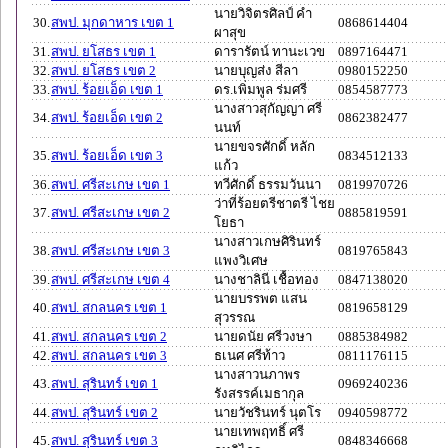
นายวิจิตรศิลป์ คำ
30.
สพป. มุกดาหาร เขต 1
0868614404
ผาสุข
31.
สพป. ยโสธร เขต 1
ดารารัตน์ ทานะเวข
0897164471
32.
สพป. ยโสธร เขต 2
นายบุญส่ง สีลา
0980152250
33.
สพป. ร้อยเอ็ด เขต 1
ดร.เพิ่มพูล ร่มศรี
0854587773
นางสาวสุกัญญา ศรี
34.
สพป. ร้อยเอ็ด เขต 2
0862382477
นนท์
นายขจรศักดิ์ หลัก
35.
สพป. ร้อยเอ็ด เขต 3
0834512133
แก้ว
36.
สพป. ศรีสะเกษ เขต 1
ทวีศักดิ์ ธรรมวันนา
0819970726
ว่าที่ร้อยตรีชาตรี ไชย
37.
สพป. ศรีสะเกษ เขต 2
0885819591
โยธา
นางสาวเกษศิรินทร์
38.
สพป. ศรีสะเกษ เขต 3
0819765843
แพงวิเศษ
39.
สพป. ศรีสะเกษ เขต 4
นางชาลินี เชื้อทอง
0847138020
นายบรรพต แสน
40.
สพป. สกลนคร เขต 1
0819658129
สุวรรณ
41.
สพป. สกลนคร เขต 2
นายดนัย ศรีวงษา
0885384982
42.
สพป. สกลนคร เขต 3
ธเนศ ศรีท้าว
0811176115
นางสาวนภาพร
43.
สพป. สุรินทร์ เขต 1
0969240236
รังสรรค์เมธากุล
44.
สพป. สุรินทร์ เขต 2
นายวัชรินทร์ นุตโร
0940598772
นายเทพฤทธิ์ ศรี
45.
สพป. สุรินทร์ เขต 3
0848346668