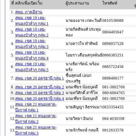
ที่
คลิกเพื่อเปิดเว็บ
ผู้ประสานงาน
โทรศัพท์
ข
1.
สพม. ภาคอีสาน
สพม. เขต 19 เลย-
2.
นายองอาจ เกตะวันดี
0810538088
หนองบัวลำภู กลุ่ม 1
สพม. เขต 19 เลย-
นายกิตติพงศ์ ประทุม
3.
0804405047
หนองบัวลำภู กลุ่ม 2
ทอง
สพม. เขต 19 เลย-
4.
นางดาวใจ ทำทิพย์
0896057528
หนองบัวลำภู กลุ่ม 3
สพม. เขต 19 เลย-
5.
ไอยรา เตือนสกุลพันธ์
0866385251
หนองบัวลำภู กลุ่ม 4
สพม. เขต 19 เลย-
นางธิดารัตน์. พร้อม
6.
0885722458
หนองบัวลำภู กลุ่ม 5
พรั่ง
ชื่นสุคนธ์ เอนก
7.
สพม. เขต 20 อุดรธานี กลุ่ม 1
0898400177
ประเสริฐ
8.
สพม. เขต 20 อุดรธานี กลุ่ม 2
มณเฑียร น้อยบุดดี
081-3802769
9.
สพม. เขต 20 อุดรธานี กลุ่ม 3
นายทวีศักดิ์ สารีโท
080-6064765
10.
สพม. เขต 20 อุดรธานี กลุ่ม 4
มณเฑียร น้อยบุดดี
081-3802769
สพม. เขต 21 หนองคาย-
11.
นายสัญญา ลิธรรมมา
0833354455
บึงกาฬ กลุ่ม 1
สพม. เขต 21 หนองคาย-
12.
นายวิทยา อินกง
084 4030108
บึงกาฬ กลุ่ม 2
สพม. เขต 21 หนองคาย-
13.
นายจักร์พงษ์ กลมลี
0812633578
บึงกาฬ กลุ่ม 3